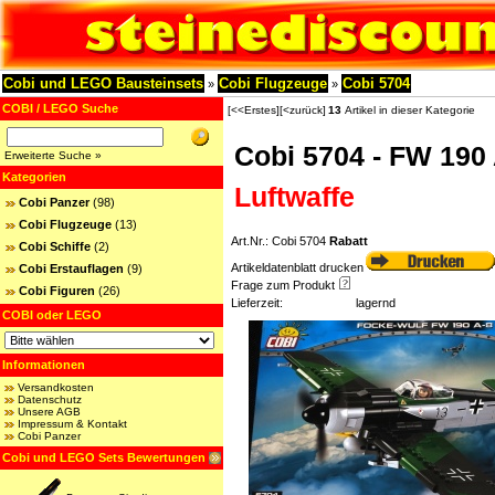
Cobi und LEGO Bausteinsets
Cobi Flugzeuge
Cobi 5704
»
»
COBI / LEGO Suche
[<<Erstes]
[<zurück]
13
Artikel in dieser Kategorie
Cobi 5704 - FW 190
Erweiterte Suche »
Kategorien
Luftwaffe
Cobi Panzer
(98)
Cobi Flugzeuge
(13)
Art.Nr.: Cobi 5704
Rabatt
Cobi Schiffe
(2)
Artikeldatenblatt drucken
Cobi Erstauflagen
(9)
Frage zum Produkt
Cobi Figuren
(26)
Lieferzeit:
lagernd
COBI oder LEGO
Informationen
Versandkosten
Datenschutz
Unsere AGB
Impressum & Kontakt
Cobi Panzer
Cobi und LEGO Sets Bewertungen