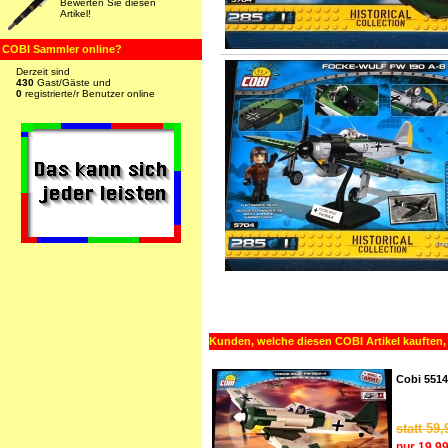
Bewerten Sie diesen
Artikel!
COBI Sammler online?
Derzeit sind
430
Gast/Gäste und
0
registrierte/r Benutzer online
Kunden, welche diesen COBI Artikel kauften,
Cobi 5514
statt 59,
nur 19,99