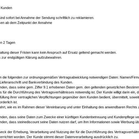
e Kunden
nd sofort bei Annahme der Sendung schriftlich zu reklamieren.
sen ab dem Zeitpunkt der Annahme
en 2 Tagen
inhaltung dieser Fristen kann kein Anspruch auf Ersatz geltend gemacht werden.
s zur endgültigen Klärung aufzubewahren.
den die folgenden zur ordnungsgemäßen Vertragsabwicklung notwendigen Daten: Namen/Firma
 Lieferanschrift und Bankverbindung des Kunden.
tanden, dass seine gem. Ziffer 9.1 erhobenen Daten gem. den geltenden gesetzlichen Besti
es für die Durchführung des Vertragsverhältnisses notwendig ist. Der Kunde willigt darin ei
rfüllung ihrer vertraglichen Verpflichtungen gegenüber dem Kunden bedient, übermittelt, sowe
derlich ist.
hrt, wie es im Rahmen dieser Vereinbarung und unter Einhaltung des anwendbaren Rechts zu
tanden, dass seine Daten zum Zwecke einer künftigen Kundenbetreuung und Kundenpflege ver
tanden, dass steinediscount seine Daten nutzen darf, um ihm Informationen sowie Werbung ü
weck der Erhebung, Verarbeitung und Nutzung der für die Durchführung des Vertragsverhältn
rrichtet worden. Der Kunde stimmt dieser Datenverarbeitung ausdrücklich zu.