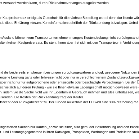
aket versandt werden kann, durch Rücknahmeverlangen ausgeübt werden.
.
 Kaufpreisersatz erfolgt als Gutschein für die nächste Bestellung es sei denn der Kunde w
unde diese Erklärung mitsamt Kontoinformation schriflich der Rücksendung beizulegen. Unfr
m Ausland können vom Transportunternehmen mangels Kostendeckung nicht zurückgesandt w
halten keinen Kaufpreisersatz. Es steht Ihnen aber frei sich mit den Transporteur in Verbin
nd die beiderseits empfangen Leistungen zurückzugewähren und ggf. gezogene Nutzungen (
gene Leistung ganz oder teilweise nicht oder nur in verschlechtertem Zustand zurückgewä
e aber nicht nur für aufgebrochene oder entsiegelte oder beschädigte Verpackungen. Bei der Ü
chließlich auf deren Prüfung - wie sie Ihnen etwa im Ladengeschäft möglich gewesen wäre -
n, indem Sie die Sache nicht wie Ihr Eigentum in Gebrauch nehmen und alles unterlassen, wa
senden. Die Kosten der Rücksendung trägt der Käufer.
fsrecht oder Rückgaberecht zu. Bei Kunden außerhalb der EU wird eine 30% restocking-fee
gestellten Sachen nur kaufen „so wie sie sind“, also gem. der Beschreibung und den Bildern 
- und Leistungsgegenstand in ihren Katalogen, Prospekten, Werbungen und Preislisten stelle