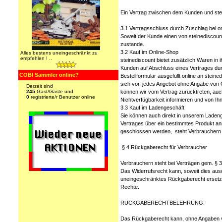
Ein Vertrag zwischen dem Kunden und ste
3.1 Vertragsschluss durch Zuschlag bei on
Soweit der Kunde einen von steinediscoun
zustande.
3.2 Kauf im Online-Shop
Alles bestens uneingeschränkt zu
empfehlen ! ..
steinediscount bietet zusätzlich Waren 
Kunden auf Abschluss eines Vertrages dur
COBI Sammler online?
Bestellformular ausgefüllt online an stei
sich vor, jedes Angebot ohne Angabe von G
Derzeit sind
245
Gast/Gäste und
können wir vom Vertrag zurücktreten, auch
0
registrierte/r Benutzer online
Nichtverfügbarkeit informieren und von Ih
3.3 Kauf im Ladengeschäft
Sie können auch direkt in unserem Ladeng
Vertrages über ein bestimmtes Produkt an
geschlossen werden, steht Verbrauchern 
§ 4 Rückgaberecht für Verbraucher
Verbrauchern steht bei Verträgen gem. § 3
Das Widerrufsrecht kann, soweit dies aus
uneingeschränktes Rückgaberecht ersetzt w
Rechte.
RÜCKGABERECHTBELEHRUNG:
Das Rückgaberecht kann, ohne Angaben von