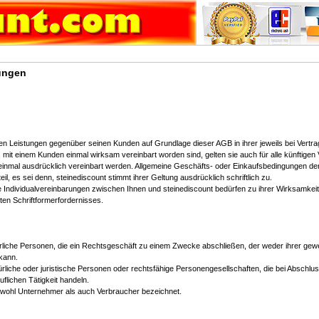
ungen
hen Leistungen gegenüber seinen Kunden auf Grundlage dieser AGB in ihrer jeweils bei Vertr
mit einem Kunden einmal wirksam vereinbart worden sind, gelten sie auch für alle künftigen
 einmal ausdrücklich vereinbart werden. Allgemeine Geschäfts- oder Einkaufsbedingungen de
il, es sei denn, steinediscount stimmt ihrer Geltung ausdrücklich schriftlich zu.
ndividualvereinbarungen zwischen Ihnen und steinediscount bedürfen zu ihrer Wirksamkeit de
rten Schriftformerfordernisses.
ürliche Personen, die ein Rechtsgeschäft zu einem Zwecke abschließen, der weder ihrer gewe
kann.
ürliche oder juristische Personen oder rechtsfähige Personengesellschaften, die bei Abschl
uflichen Tätigkeit handeln.
owohl Unternehmer als auch Verbraucher bezeichnet.