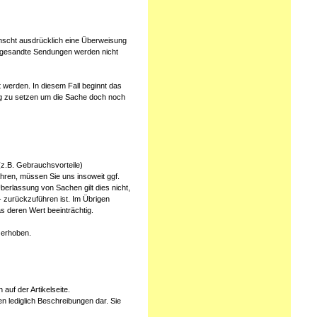
ünscht ausdrücklich eine Überweisung
ei gesandte Sendungen werden nicht
erden. In diesem Fall beginnt das
dung zu setzen um die Sache doch noch
z.B. Gebrauchsvorteile)
hren, müssen Sie uns insoweit ggf.
berlassung von Sachen gilt dies nicht,
 zurückzuführen ist. Im Übrigen
s deren Wert beeinträchtig.
 erhoben.
auf der Artikelseite.
n lediglich Beschreibungen dar. Sie