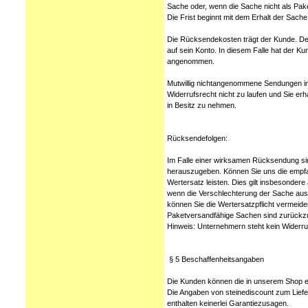
Sache oder, wenn die Sache nicht als P
Die Frist beginnt mit dem Erhalt der Sache
Die Rücksendekosten trägt der Kunde. Der
auf sein Konto. In diesem Falle hat der K
angenommen.
Mutwillig nichtangenommene Sendungen i
Widerrufsrecht nicht zu laufen und Sie er
in Besitz zu nehmen.
Rücksendefolgen:
Im Falle einer wirksamen Rücksendung si
herauszugeben. Können Sie uns die empfan
Wertersatz leisten. Dies gilt insbesonder
wenn die Verschlechterung der Sache auss
können Sie die Wertersatzpflicht vermeide
Paketversandfähige Sachen sind zurückzu
Hinweis: Unternehmern steht kein Widerru
§ 5 Beschaffenheitsangaben
Die Kunden können die in unserem Shop ein
Die Angaben von steinediscount zum Liefer
enthalten keinerlei Garantiezusagen.