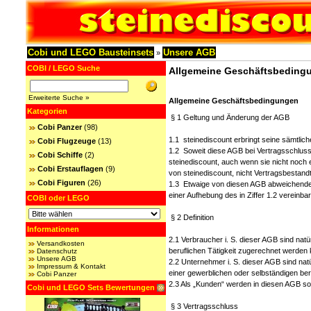
Cobi und LEGO Bausteinsets
Unsere AGB
»
COBI / LEGO Suche
Allgemeine Geschäftsbeding
Erweiterte Suche »
Allgemeine Geschäftsbedingungen
Kategorien
§ 1 Geltung und Änderung der AGB
Cobi Panzer
(98)
1.1 steinediscount erbringt seine sämtlic
Cobi Flugzeuge
(13)
1.2 Soweit diese AGB bei Vertragsschluss 
Cobi Schiffe
(2)
steinediscount, auch wenn sie nicht noch
Cobi Erstauflagen
(9)
von steinediscount, nicht Vertragsbestandte
Cobi Figuren
(26)
1.3 Etwaige von diesen AGB abweichende I
einer Aufhebung des in Ziffer 1.2 vereinba
COBI oder LEGO
§ 2 Definition
Informationen
2.1 Verbraucher i. S. dieser AGB sind nat
Versandkosten
beruflichen Tätigkeit zugerechnet werden 
Datenschutz
Unsere AGB
2.2 Unternehmer i. S. dieser AGB sind nat
Impressum & Kontakt
einer gewerblichen oder selbständigen ber
Cobi Panzer
2.3 Als „Kunden“ werden in diesen AGB s
Cobi und LEGO Sets Bewertungen
§ 3 Vertragsschluss