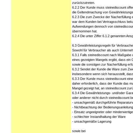
zurückzutreten.
6.2.2 Der Kunde muss steinediscount offens
die Geltendmachung von Gewährleistungs
6.2.3 Die zum Zwecke der Nacherfüllung er
war dem Kunden bei Vertragsschluss bekann
Aufwendungen dennoch von steinediscount 
übernommen hat.
6.2.4 Die unter Ziffer 6.1.2 genannten An
6.3 Gewährleistungsregeln für Verbrauch
Sowohl für Verbraucher als auch Unterneh
6.3.1 Falls steinediscount nach Maßgabe d
eines gezeigten Mangels ergibt, dass ein 
sowie die sonstigen zur Nacherfüllung er
6.3.2 Sendet der Kunde die Ware zum Zwec
insbesondere wenn sich herausstellt, dass
6.3.3 Der Kunde muss steinediscount eine
daher erforderlich, dass der Kunde das ma
Mangel gezeigt hat, an steinediscount zur
6.3.4 Die Gewährleistungs- und/oder Gara
oder anderer nicht durch steinediscount b
- unsachgemäß durchgeführte Reparaturver
- Nichtbeachtung der Bedienungsanleit
- Einsatz ungeeigneter oder minderwertiger
- schlechter Instandhaltung der Ware
- unsachgemäße Lagerung
sowie bei