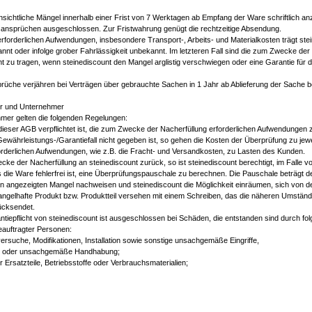
ichtliche Mängel innerhalb einer Frist von 7 Werktagen ab Empfang der Ware schriftlich anzei
ansprüchen ausgeschlossen. Zur Fristwahrung genügt die rechtzeitige Absendung.
forderlichen Aufwendungen, insbesondere Transport-, Arbeits- und Materialkosten trägt stei
t oder infolge grober Fahrlässigkeit unbekannt. Im letzteren Fall sind die zum Zwecke der 
zu tragen, wenn steinediscount den Mangel arglistig verschwiegen oder eine Garantie für d
sprüche verjähren bei Verträgen über gebrauchte Sachen in 1 Jahr ab Ablieferung der Sache 
er und Unternehmer
mer gelten die folgenden Regelungen:
ieser AGB verpflichtet ist, die zum Zwecke der Nacherfüllung erforderlichen Aufwendungen 
Gewährleistungs-/Garantiefall nicht gegeben ist, so gehen die Kosten der Überprüfung zu jew
forderlichen Aufwendungen, wie z.B. die Fracht- und Versandkosten, zu Lasten des Kunden.
ke der Nacherfüllung an steinediscount zurück, so ist steinediscount berechtigt, im Falle
 die Ware fehlerfrei ist, eine Überprüfungspauschale zu berechnen. Die Pauschale beträgt de
n angezeigten Mangel nachweisen und steinediscount die Möglichkeit einräumen, sich von 
ngelhafte Produkt bzw. Produktteil versehen mit einem Schreiben, das die näheren Umstände
ücksendet.
ntiepflicht von steinediscount ist ausgeschlossen bei Schäden, die entstanden sind durch 
eauftragter Personen:
suche, Modifikationen, Installation sowie sonstige unsachgemäße Eingriffe,
ung oder unsachgemäße Handhabung;
 Ersatzteile, Betriebsstoffe oder Verbrauchsmaterialien;