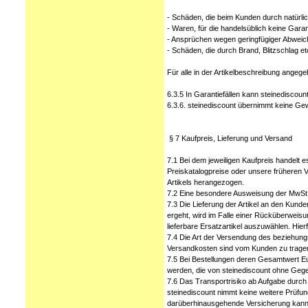
- Schäden, die beim Kunden durch natürli
- Waren, für die handelsüblich keine Garant
- Ansprüchen wegen geringfügiger Abweic
- Schäden, die durch Brand, Blitzschlag e
Für alle in der Artikelbeschreibung ange
6.3.5 In Garantiefällen kann steinedisco
6.3.6. steinediscount übernimmt keine Ge
§ 7 Kaufpreis, Lieferung und Versand
7.1 Bei dem jeweiligen Kaufpreis handelt 
Preiskatalogpreise oder unsere früheren Ve
Artikels herangezogen.
7.2 Eine besondere Ausweisung der MwSt./
7.3 Die Lieferung der Artikel an den Kund
ergeht, wird im Falle einer Rücküberweis
lieferbare Ersatzartikel auszuwählen. Hie
7.4 Die Art der Versendung des beziehungs
Versandkosten sind vom Kunden zu tragen,
7.5 Bei Bestellungen deren Gesamtwert Eur
werden, die von steinediscount ohne Geg
7.6 Das Transportrisiko ab Aufgabe durch s
steinediscount nimmt keine weitere Prüfun
darüberhinausgehende Versicherung kann 