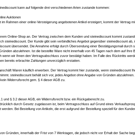
inediscount kann auf folgende drei verschiedenen Arten zustande kommen:
line Auktionen
t im Rahmen einer online-Versteigerung angebotenen Artikel ersteigert, kommt der Vertrag 
in ihrem Online-Shop an. Der Vertrag zwischen dem Kunden und steinediscount kommt zustan
ch steinediscount. Der Kunde gibt sein verbindliches Angebot gegenüber steinediscount ab,
nediscount übersendet. Die Annahme erfolgt durch Übersendung einer Bestätigungsmail durch s
ründen abzulehnen. Ist die bestellte Ware nicht innerhalb von 45 Tagen nach dem auf Ihre Be
 wenn wir Ihnen den Vertragsabschluss zuvor bestätigt haben. Im Falle des Rücktritts werde
nen bereits erbrachte Zahlungen unverzüglich erstatten.
eschäft Waren käuflich erwerben. Der Vertrag kommt hier zustande, wenn steinediscount Ih
nimmt. steinediscount behält sich vor, jedes Angebot ohne Angabe von Gründen abzulehnen. 
kein Widerrufsrecht gem. § 4 dieser AGB zu.
.1 und § 3.2 dieser AGB, ein Widerrufsrecht bzw. ein Rückgaberecht zu.
drücklich durch Gesetz zugelassen ist, beim Vertragsschluss auf Grund eines Verkaufsprosp
erden. Bei Bestellung von Artikeln, die erst aufgrund der Bestellung speziell für den Kunden
 Gründen, innerhalb der Frist von 7 Werktagen, die jedoch nicht vor Erhalt der Sache be