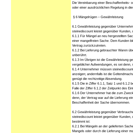
Die Vereinbarung einer Beschaffenheits- o
oder einer ausdrücklichen Regelung in di
§ 6 Mängelrügen – Gewährleistung
6.1 Gewährleistung gegenüber Unterneh
steinediscount leistet gegenüber Kunden
6.1.1 Für Mängel an neu hergestellten Sac
einer mangelfreien Sache. Dem Kunden ble
Vertrag zurückzutreten.
6.1.2 Bei Lieferung gebrauchter Waren über
unberührt.
6.1.3 Im Übrigen ist die Gewährleistun
vergeblicher Aufwendungen, es sei denn, 
6.1.4 Unternehmer müssen steinediscount o
anzeigen; andernfalls ist die Geltendmac
genügt die rechtzeitige Absendung.
6.1.5 Die in Ziffer 6.1.1, Satz 1 und 6.1.2
Falle der Ziffer 6.1.2 der Zeitpunkt des Eint
6.1.6 Der Unternehmer hat die zum Zwecke
denn, der Vertrag war auf die Lieferung ei
Beschaffenheit der Sache übernommen.
6.2 Gewährleistung gegenüber Verbrauch
steinediscount leistet gegenüber Kunden,
bestimmt ist:
6.2.1 Bei Mängeln an der gelieferten Sac
Mangels oder durch die Lieferung einer m