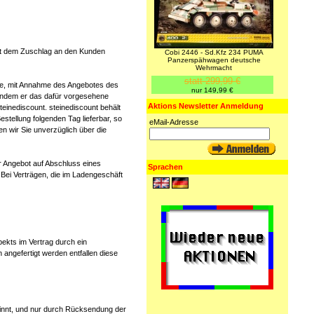
mit dem Zuschlag an den Kunden
Cobi 2446 - Sd.Kfz 234 PUMA
Panzerspähwagen deutsche
Wehrmacht
statt 299,99 €
de, mit Annahme des Angebotes des
nur 149,99 €
 indem er das dafür vorgesehene
Aktions Newsletter Anmeldung
teinediscount. steinediscount behält
stellung folgenden Tag lieferbar, so
eMail-Adresse
n wir Sie unverzüglich über die
r Angebot auf Abschluss eines
Sprachen
Bei Verträgen, die im Ladengeschäft
ekts im Vertrag durch ein
 angefertigt werden entfallen diese
ginnt, und nur durch Rücksendung der