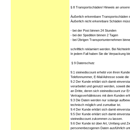
§ 8 Transportschäden/ Hinweis an unser
Äußerlich erkennbare Transportschäden si
Äußerlich nicht erkennbare Schäden müs
- bei der Post binnen 24 Stunden
- bei der Spedition binnen 2 Tagen
- bei Übrigen Transportunternehmen binn
schriftlich reklamiert werden. Bei Nichte
In jedem Fall haben Sie die Verpackung bi
§ 9 Datenschutz
9.1 steinediscount erhebt von ihren Kun
Telefonnummer, E-Mail Adresse sowie die
9.2 Der Kunde erklärt sich damit einvers
verarbeitet und genutzt werden, soweit di
an Dritte, deren sich steinediscount zur E
Vertragsverhältnisses mit dem Kunden erfor
9.3 Die Daten werden nur solange aufbewa
technisch möglich und zumutbar ist.
9.4 Der Kunde erklärt sich damit einvers
9.5 Der Kunde erklärt sich damit einvers
steinediscount zukommen zu lassen.
9.6 Der Kunde ist über Art, Umfang und Z
personenbezogenen Daten ausführlich unte