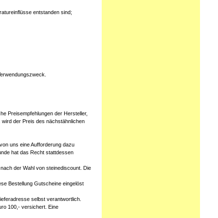
atureinflüsse entstanden sind;
n Verwendungszweck.
che Preisempfehlungen der Hersteller,
, wird der Preis des nächstähnlichen
 von uns eine Aufforderung dazu
Kunde hat das Recht stattdessen
, nach der Wahl von steinediscount. Die
iese Bestellung Gutscheine eingelöst
ieferadresse selbst verantwortlich.
ro 100,- versichert. Eine