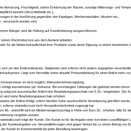
che Abnutzung, Feuchtigkeit, starke Erwärmung der Räume, sonstige Witterungs- und Temper
iepflicht besteht (Verschleißteile etc.);
hungen in der Ausführung gegenüber den Katalogen, Werbematerialien, Mustern etc.;
tc. verursacht worden sind.
gebenen Mängel, wird die Haftung auf Gewährleistung ausgeschlossen.
unt keinen Rückholservice aus dem Ausland anbieten.
währ für die Weiterverkäuflichkeit ihrer Produkte sowie deren Eignung zu einem bestimmte
es sich um den Endkundenpreis. Stattpreise sind soferne nicht anders angegeben unverbindli
rkaufspreise. Liegt vom Hersteller keine aktuelle Preisempfehlung für einen Artikel mehr vor
Umsatzsteuer ist nicht möglich, Kleinunternehmerregelung.
en erfolgt ausnahmslos per Vorkasse. Bei unverlangten Zahlungen die geleistet werden bevor
ung aufgrund ausverkaufter Artikel eine Bearbeitungspauschale von € 25,- eingehoben. Der 
rfür wird keine Bearbeitungspauschale erhoben.
weise der Artikel erfolgt, sofern hierüber keine ausdrückliche Vereinbarung getroffen wurde
 soferne steinediscount nicht Versandkostenfreiheit zugesagt hat.
o 80,- untertrifft wird ein Mindermengenzuschlag in Höhe von Euro 20,- erhoben, falls für d
enleistung vergeben wurden.
teinediscount trägt der Kunde. Der Kunde ist für die Angabe einer korrekten zustellfähigen L
g der Kundenangaben vor. Versandlieferungen sind gegen Verlust bis zu einem Betrag von Eu
der Kunde im Kommentarfeld bei jeder Bestellung beantragen.