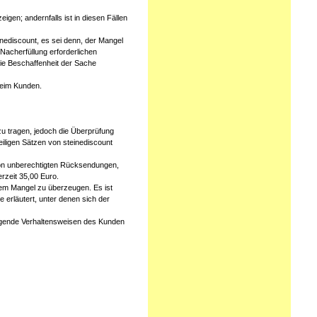
gen; andernfalls ist in diesen Fällen
nediscount, es sei denn, der Mangel
Nacherfüllung erforderlichen
ie Beschaffenheit der Sache
beim Kunden.
zu tragen, jedoch die Überprüfung
eiligen Sätzen von steinediscount
 von unberechtigten Rücksendungen,
rzeit 35,00 Euro.
dem Mangel zu überzeugen. Es ist
 erläutert, unter denen sich der
folgende Verhaltensweisen des Kunden