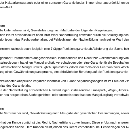
der Haltbarkeitsgarantie oder einer sonstigen Garantie bedarf immer einer ausdrücklichen ge
esen AGB.
mern
, die Unternehmer sind, Gewährleistung nach Maßgabe der folgenden Regelungen:
hen leistet steinediscount nach ihrer Wahl Nacherfüllung entweder durch die Beseitigung de
ibt jedoch das Recht vorbehalten, bei Fehlschlagen der Nacherfüllung nach seiner Wahl de
nimmt steinediscount lediglich eine 7 tägige Funktionsgarantie ab Ablieferung der Sache beim
g gegenüber Unternehmern ausgeschlossen, insbesondere das Recht zur Geltendmachung von
steinediscount hat einen Mangel arglistig verschwiegen oder eine Garantie für die Beschaf
ffensichtliche Mängel unverzüglich, spätestens jedoch innerhalb einer Frist von zwei Woche
hung eines Gewährleistungsanspruchs, einschließlich der Berufung auf die Funktionsgaranti
 bezeichneten Ansprüche verjähren innerhalb von 1 Jahr. Verjährungsbeginn ist im Falle der Zif
ritts des Garantiefalls.
 der Nacherfüllung erforderlichen Aufwendungen, insbesondere Transport-, Wege-, Arbeits- 
ner neu hergestellten Sache gerichtet, oder steinediscount hat den Mangel arglistig verschwie
ern
 die Verbraucher sind, Gewährleistung nach Maßgabe der gesetzlichen Bestimmungen, soweit
he hat der Kunde zunächst das Recht, Nacherfüllung zu verlangen. Diese erfolgt nach unser
angelfreien Sache. Dem Kunden bleibt jedoch das Recht vorbehalten, bei Fehlschlagen der N