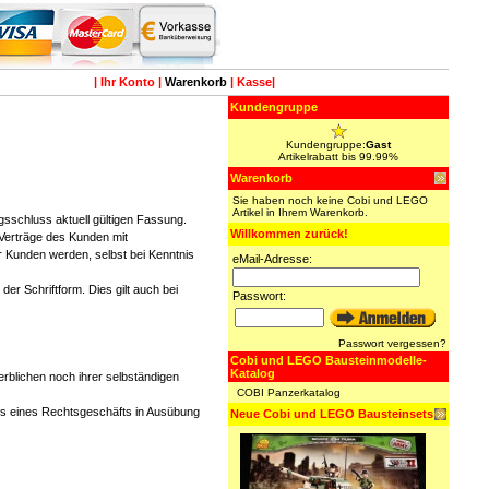
|
Ihr Konto
|
Warenkorb
|
Kasse
|
Kundengruppe
Kundengruppe:
Gast
Artikelrabatt bis 99.99%
Warenkorb
Sie haben noch keine Cobi und LEGO
Artikel in Ihrem Warenkorb.
agsschluss aktuell gültigen Fassung.
Willkommen zurück!
 Verträge des Kunden mit
r Kunden werden, selbst bei Kenntnis
eMail-Adresse:
r Schriftform. Dies gilt auch bei
Passwort:
Passwort vergessen?
Cobi und LEGO Bausteinmodelle-
Katalog
rblichen noch ihrer selbständigen
COBI Panzerkatalog
uss eines Rechtsgeschäfts in Ausübung
Neue Cobi und LEGO Bausteinsets